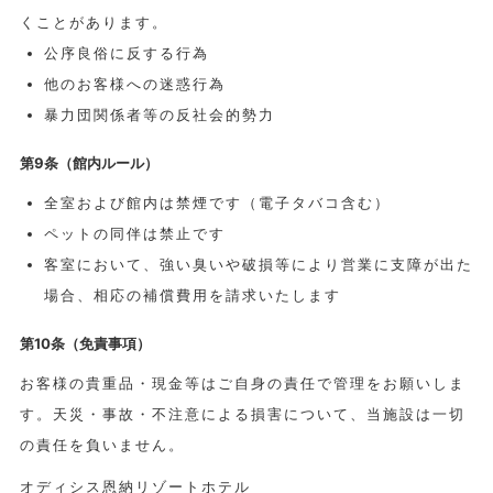
くことがあります。
公序良俗に反する行為
他のお客様への迷惑行為
暴力団関係者等の反社会的勢力
第9条（館内ルール）
全室および館内は禁煙です（電子タバコ含む）
ペットの同伴は禁止です
客室において、強い臭いや破損等により営業に支障が出た
場合、相応の補償費用を請求いたします
第10条（免責事項）
お客様の貴重品・現金等はご自身の責任で管理をお願いしま
す。天災・事故・不注意による損害について、当施設は一切
の責任を負いません。
オディシス恩納リゾートホテル